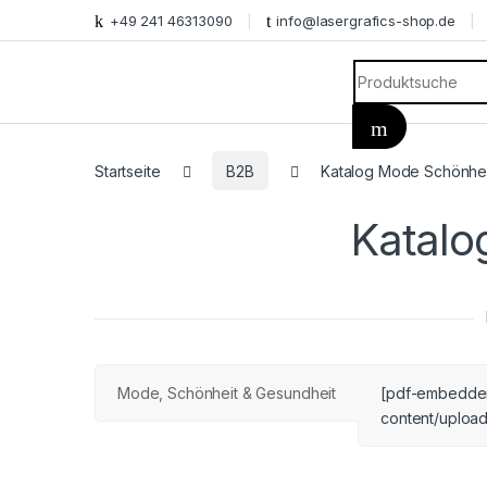
+49 241 46313090
info@lasergrafics-shop.de
Search for:
Startseite
B2B
Katalog Mode Schönhei
Katalo
Mode, Schönheit & Gesundheit
[pdf-embedder 
content/upload