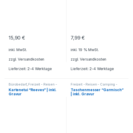
15,90
€
7,99
€
inkl. MwSt.
inkl. 19 % MwSt.
zzgl.
Versandkosten
zzgl.
Versandkosten
Lieferzeit: 2-4 Werktage
Lieferzeit: 2-4 Werktage
Bürobedarf
,
Freizeit - Reisen -
Freizeit - Reisen - Camping -
Camping - Outdoor
,
Outdoor
,
Geschenkideen
,
Küche
Kartenetui “Reeves” | inkl.
Taschenmesser “Garmisch”
Geschenkideen
,
Haushalt und
- Haushalt - Deko
,
Messer
,
Gravur
| inkl. Gravur
Deko
,
Reisezubehör
,
Reisezubehör
,
Werkzeuge
Schreibtisch-Zubehör
,
Visitenkartenetuis - Kartenhüllen