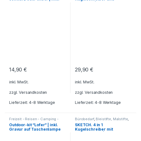
Reisezubehör
,
Schreibgeräte
,
Reisezubehör
,
Schreibgeräte
,
Gravur
Rollerball | inkl. Gravur
Schreibtisch-Zubehör
,
Schreibtisch-Zubehör
,
Schreibwaren - Schreibgeräte
Schreibwaren - Schreibgeräte
14,90
€
29,90
€
inkl. MwSt.
inkl. MwSt.
zzgl.
Versandkosten
zzgl.
Versandkosten
Lieferzeit: 4-8 Werktage
Lieferzeit: 4-8 Werktage
Freizeit - Reisen - Camping -
Bürobedarf
,
Bleistifte, Malstifte
,
Outdoor
,
Geschenkideen
,
Küche
Freizeit - Reisen - Camping -
Outdoor-kit “Lofer” | inkl.
SKETCH. 4 in 1
- Haushalt - Deko
,
Lampen -
Outdoor
,
Geschenkideen
,
Gravur auf Taschenlampe
Kugelschreiber mit
Leuchten - LED's
,
Messer
,
Haushalt und Deko
,
Küche -
Reisezubehör
,
Technik -
Haushalt - Deko
,
Kugelschreiber
und Taschenmesser
Minenbleistift | inkl. Gravur
Elektroartikel
,
Werkzeuge
- Tintenroller - Schreibsets
,
Reisezubehör
,
Schreibgeräte
,