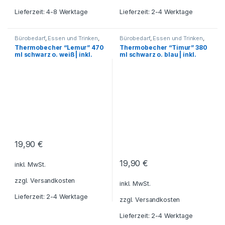
Lieferzeit: 4-8 Werktage
Lieferzeit: 2-4 Werktage
Bürobedarf
,
Essen und Trinken
,
Bürobedarf
,
Essen und Trinken
,
Freizeit - Reisen - Camping -
Freizeit - Reisen - Camping -
Thermobecher “Lemur” 470
Thermobecher “Timur” 380
Outdoor
,
Für die Kleinen
,
Outdoor
,
Für die Kleinen
,
ml schwarz o. weiß | inkl.
ml schwarz o. blau | inkl.
Geschenkideen
,
Geschenkideen
,
Getränkebehälter
,
Grillzubehör
,
Getränkebehälter
,
Grillzubehör
,
Gravur
Gravur
Küche - Haushalt - Deko
,
Küche - Haushalt - Deko
,
Reisezubehör
,
Schreibtisch-
Reisezubehör
,
Schreibtisch-
Zubehör
,
Tassen - Becher
,
Zubehör
,
Tassen - Becher
,
Thermobecher -
Thermobecher -
Thermoflaschen -
Thermoflaschen -
Thermoskannen
Thermoskannen
19,90
€
19,90
€
inkl. MwSt.
zzgl.
Versandkosten
inkl. MwSt.
Lieferzeit: 2-4 Werktage
zzgl.
Versandkosten
Lieferzeit: 2-4 Werktage