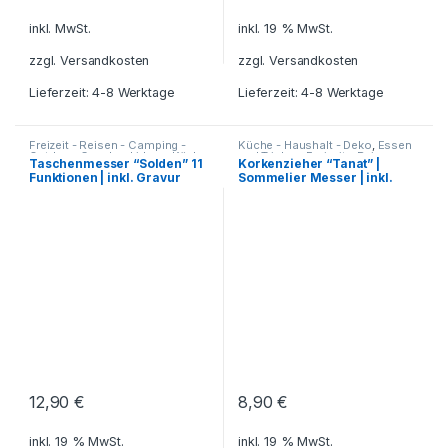
inkl. MwSt.
inkl. 19 % MwSt.
zzgl.
Versandkosten
zzgl.
Versandkosten
Lieferzeit: 4-8 Werktage
Lieferzeit: 4-8 Werktage
Freizeit - Reisen - Camping -
Küche - Haushalt - Deko
,
Essen
Outdoor
,
Geschenkideen
,
Küche
und Trinken
,
Freizeit - Reisen -
Taschenmesser “Solden” 11
Korkenzieher “Tanat” |
- Haushalt - Deko
,
Messer
,
Camping - Outdoor
,
Funktionen | inkl. Gravur
Sommelier Messer | inkl.
Reisezubehör
,
Werkzeuge
Geschenkideen
,
Grillzubehör
,
Haushalt und Deko
,
Gravur
Reisezubehör
,
Weinsets und
Weinzubehör
12,90
€
8,90
€
inkl. 19 % MwSt.
inkl. 19 % MwSt.