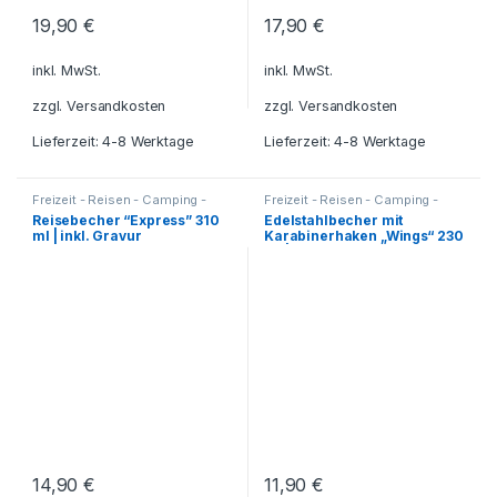
19,90
€
17,90
€
inkl. MwSt.
inkl. MwSt.
zzgl.
Versandkosten
zzgl.
Versandkosten
Lieferzeit: 4-8 Werktage
Lieferzeit: 4-8 Werktage
Freizeit - Reisen - Camping -
Freizeit - Reisen - Camping -
Outdoor
,
Bürobedarf
,
Essen und
Outdoor
,
Bürobedarf
,
Essen und
Reisebecher “Express” 310
Edelstahlbecher mit
Trinken
,
Für die Kleinen
,
Trinken
,
Für die Kleinen
,
ml | inkl. Gravur
Karabinerhaken „Wings“ 230
Geschenkideen
,
Geschenkideen
,
Getränkebehälter
,
Grillzubehör
,
Getränkebehälter
,
Grillzubehör
,
ml | inkl. Gravur
Küche - Haushalt - Deko
,
Küche - Haushalt - Deko
,
Reisezubehör
,
Schreibtisch-
Reisezubehör
,
Schreibtisch-
Zubehör
,
Tassen - Becher
,
Zubehör
,
Tassen - Becher
Thermobecher -
Thermoflaschen -
Thermoskannen
14,90
€
11,90
€