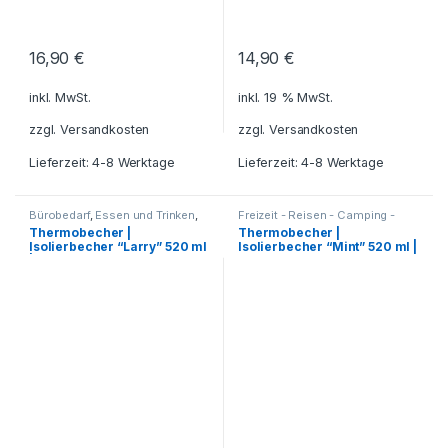
16,90
€
14,90
€
inkl. MwSt.
inkl. 19 % MwSt.
zzgl.
Versandkosten
zzgl.
Versandkosten
Lieferzeit: 4-8 Werktage
Lieferzeit: 4-8 Werktage
Bürobedarf
,
Essen und Trinken
,
Freizeit - Reisen - Camping -
Freizeit - Reisen - Camping -
Outdoor
,
Bürobedarf
,
Essen und
Thermobecher |
Thermobecher |
Outdoor
,
Für die Kleinen
,
Trinken
,
Für die Kleinen
,
Isolierbecher “Larry” 520 ml
Isolierbecher “Mint” 520 ml |
Geschenkideen
,
Geschenkideen
,
Getränkebehälter
,
Grillzubehör
,
Getränkebehälter
,
Grillzubehör
,
| inkl. Gravur
inkl. Gravur
Haushalt und Deko
,
Küche -
Haushalt und Deko
,
Küche -
Haushalt - Deko
,
Reisezubehör
,
Haushalt - Deko
,
Reisezubehör
,
Schreibtisch-Zubehör
,
Tassen -
Schreibtisch-Zubehör
,
Tassen -
Becher
,
Thermobecher -
Becher
,
Thermobecher -
Thermoflaschen -
Thermoflaschen -
Thermoskannen
Thermoskannen