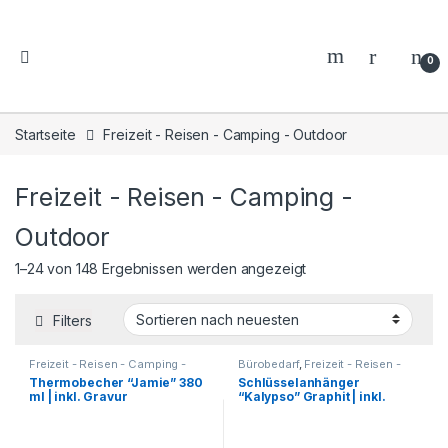
0
Startseite
Freizeit - Reisen - Camping - Outdoor
Freizeit - Reisen - Camping -
Outdoor
1–24 von 148 Ergebnissen werden angezeigt
Filters
Freizeit - Reisen - Camping -
Bürobedarf
,
Freizeit - Reisen -
Outdoor
,
Thermobecher -
Camping - Outdoor
,
Für die
Thermobecher “Jamie” 380
Schlüsselanhänger
Thermoflaschen -
Kleinen
,
Geschenkideen
,
ml | inkl. Gravur
“Kalypso” Graphit | inkl.
Thermoskannen
Haushalt und Deko
,
Küche -
Haushalt - Deko
,
Reisezubehör
,
Gravur
Schlüsselanhänger
,
Schreibtisch-Zubehör