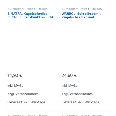
Bürobedarf
,
Freizeit - Reisen -
Bürobedarf
,
Freizeit - Reisen -
Camping - Outdoor
,
Für die
Camping - Outdoor
,
SINATRA. Kugelschreiber
WARHOL. Schreibset mit
Kleinen
,
Geschenkideen
,
Geschenkideen
,
Haushalt und
mit Touchpen-Funktion | inkl.
Kugelschreiber und
Haushalt und Deko
,
Küche -
Deko
,
Küche - Haushalt - Deko
,
Haushalt - Deko
,
Kugelschreiber
Kugelschreiber - Tintenroller -
Gravur
Rollerball | inkl. Gravur
- Tintenroller - Schreibsets
,
PC-
Schreibsets
,
Reisezubehör
,
Zubehör - Smartphone-Zubehör
,
Schreibgeräte
,
Schreibtisch-
Reisezubehör
,
Schreibgeräte
,
Zubehör
,
Schreibwaren -
Schreibtisch-Zubehör
,
Schreibgeräte
Schreibwaren - Schreibgeräte
14,90
€
24,90
€
inkl. MwSt.
inkl. MwSt.
zzgl.
Versandkosten
zzgl.
Versandkosten
Lieferzeit: 4-8 Werktage
Lieferzeit: 4-8 Werktage
Bürobedarf
,
Freizeit - Reisen -
Bürobedarf
,
Freizeit - Reisen -