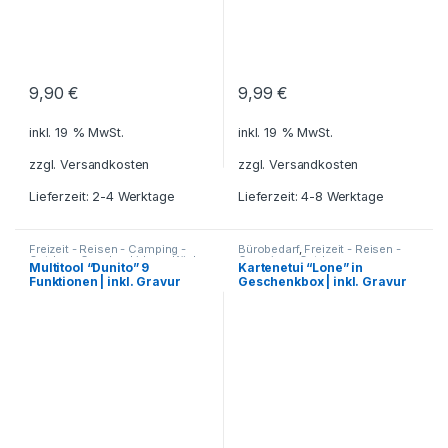
9,90
€
9,99
€
inkl. 19 % MwSt.
inkl. 19 % MwSt.
zzgl.
Versandkosten
zzgl.
Versandkosten
Lieferzeit: 2-4 Werktage
Lieferzeit: 4-8 Werktage
Freizeit - Reisen - Camping -
Bürobedarf
,
Freizeit - Reisen -
Outdoor
,
Geschenkideen
,
Küche
Camping - Outdoor
,
Multitool “Dunito” 9
Kartenetui “Lone” in
- Haushalt - Deko
,
Messer
,
Geschenkideen
,
Reisezubehör
,
Funktionen | inkl. Gravur
Geschenkbox | inkl. Gravur
Reisezubehör
,
Werkzeuge
Schreibtisch-Zubehör
,
Visitenkartenetuis - Kartenhüllen