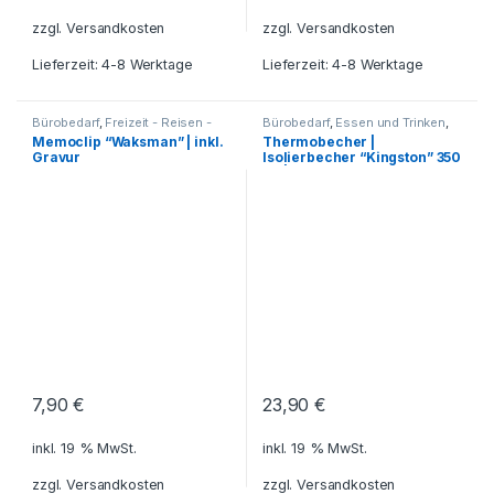
zzgl.
Versandkosten
zzgl.
Versandkosten
Lieferzeit: 4-8 Werktage
Lieferzeit: 4-8 Werktage
Bürobedarf
,
Freizeit - Reisen -
Bürobedarf
,
Essen und Trinken
,
Camping - Outdoor
,
Haushalt
Freizeit - Reisen - Camping -
Memoclip “Waksman” | inkl.
Thermobecher |
und Deko
,
Küche - Haushalt -
Outdoor
,
Für die Kleinen
,
Gravur
Isolierbecher “Kingston” 350
Deko
,
Reisezubehör
,
Geschenkideen
,
Schreibtisch-Zubehör
Getränkebehälter
,
Grillzubehör
,
ml | inkl. Gravur
Küche - Haushalt - Deko
,
Reisezubehör
,
Schreibtisch-
Zubehör
,
Tassen - Becher
,
Thermobecher -
Thermoflaschen -
Thermoskannen
7,90
€
23,90
€
inkl. 19 % MwSt.
inkl. 19 % MwSt.
zzgl.
Versandkosten
zzgl.
Versandkosten