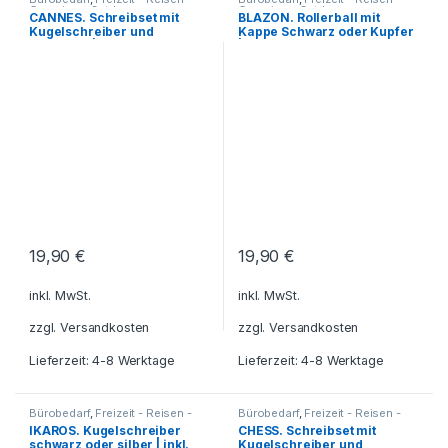
Camping - Outdoor
,
Camping - Outdoor
,
CANNES. Schreibset mit
BLAZON. Rollerball mit
Geschenkideen
,
Haushalt und
Geschenkideen
,
Kugelschreiber
Kugelschreiber und
Kappe Schwarz oder Kupfer
Deko
,
Küche - Haushalt - Deko
,
- Tintenroller - Schreibsets
,
Kugelschreiber - Tintenroller -
Reisezubehör
,
Schreibgeräte
,
Rollerball | inkl. Gravur
| inkl. Gravur
Schreibsets
,
Reisezubehör
,
Schreibtisch-Zubehör
,
Schreibgeräte
,
Schreibtisch-
Schreibwaren - Schreibgeräte
Zubehör
,
Schreibwaren -
Schreibgeräte
19,90
€
19,90
€
inkl. MwSt.
inkl. MwSt.
zzgl.
Versandkosten
zzgl.
Versandkosten
Lieferzeit: 4-8 Werktage
Lieferzeit: 4-8 Werktage
Bürobedarf
,
Freizeit - Reisen -
Bürobedarf
,
Freizeit - Reisen -
Camping - Outdoor
,
Camping - Outdoor
,
IKAROS. Kugelschreiber
CHESS. Schreibset mit
Geschenkideen
,
Kugelschreiber
Geschenkideen
,
Kugelschreiber
schwarz oder silber | inkl.
Kugelschreiber und
- Tintenroller - Schreibsets
,
- Tintenroller - Schreibsets
,