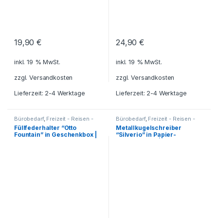
19,90
€
24,90
€
inkl. 19 % MwSt.
inkl. 19 % MwSt.
zzgl.
Versandkosten
zzgl.
Versandkosten
Lieferzeit: 2-4 Werktage
Lieferzeit: 2-4 Werktage
Bürobedarf
,
Freizeit - Reisen -
Bürobedarf
,
Freizeit - Reisen -
Camping - Outdoor
,
Camping - Outdoor
,
Für die
Füllfederhalter “Otto
Metallkugelschreiber
Füllfederhalter - Füller
,
Für die
Kleinen
,
Geschenkhüllen - Etuis
Fountain” in Geschenkbox |
“Silverio” in Papier-
Kleinen
,
Geschenkideen
,
für Schreibgeräte
,
Haushalt und Deko
,
Küche -
Geschenkideen
,
Haushalt und
inkl. Gravur
Geschenkbox | inkl. Gravur
Haushalt - Deko
,
Kugelschreiber
Deko
,
Küche - Haushalt - Deko
,
- Tintenroller - Schreibsets
,
Kugelschreiber - Tintenroller -
Reisezubehör
,
Schreibgeräte
,
Schreibsets
,
Reisezubehör
,
Schreibtisch-Zubehör
,
Schreibgeräte
,
Schreibtisch-
Schreibwaren - Schreibgeräte
Zubehör
,
Schreibwaren -
Schreibgeräte