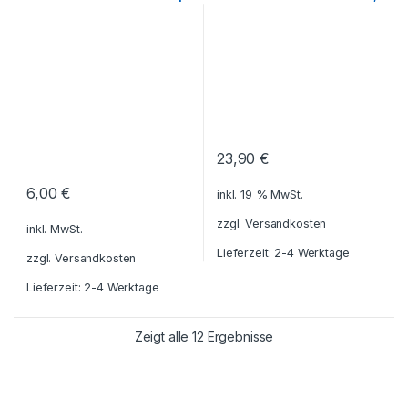
Geschenkideen
,
Haushalt und
Haushalt - Deko
,
Notizblöcke -
inkl. Geschenkhülle
inkl. Gravur
Deko
,
Küche - Haushalt - Deko
,
Schreibmappen
,
PC-Zubehör -
Kugelschreiber - Tintenroller -
Smartphone-Zubehör
,
Schreibsets
,
Reisezubehör
,
Reisezubehör
,
Schreibtisch-
Schreibgeräte
,
Schreibtisch-
Zubehör
Zubehör
,
Schreibwaren -
Schreibgeräte
23,90
€
6,00
€
inkl. 19 % MwSt.
zzgl.
Versandkosten
inkl. MwSt.
Lieferzeit: 2-4 Werktage
zzgl.
Versandkosten
Lieferzeit: 2-4 Werktage
Zeigt alle 12 Ergebnisse