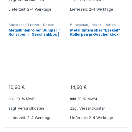
Lieferzeit: 2-4 Werktage
Lieferzeit: 2-4 Werktage
Bürobedarf
,
Freizeit - Reisen -
Bürobedarf
,
Freizeit - Reisen -
Camping - Outdoor
,
Für die
Camping - Outdoor
,
Für die
Metalltintenroller “Jungle II”
Metalltintenroller “Ezekiel”
Kleinen
,
Geschenkideen
,
Kleinen
,
Geschenkhüllen - Etuis
Rollerpen in Geschenkbox |
Rollerpen in Geschenkbox |
Haushalt und Deko
,
Küche -
für Schreibgeräte
,
Haushalt - Deko
,
Kugelschreiber
Geschenkideen
,
Haushalt und
inkl. Gravur
inkl. Gravur
- Tintenroller - Schreibsets
,
Deko
,
Küche - Haushalt - Deko
,
Reisezubehör
,
Schreibgeräte
,
Kugelschreiber - Tintenroller -
Schreibtisch-Zubehör
,
Schreibsets
,
Reisezubehör
,
Schreibwaren - Schreibgeräte
Schreibgeräte
,
Schreibtisch-
Zubehör
,
Schreibwaren -
Schreibgeräte
16,90
€
14,90
€
inkl. 19 % MwSt.
inkl. 19 % MwSt.
zzgl.
Versandkosten
zzgl.
Versandkosten
Lieferzeit: 2-4 Werktage
Lieferzeit: 2-4 Werktage