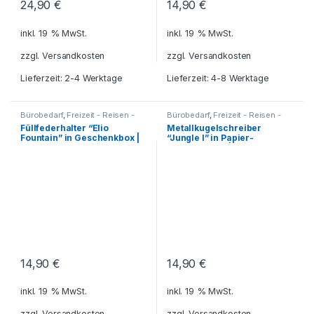
24,90
€
14,90
€
inkl. 19 % MwSt.
inkl. 19 % MwSt.
zzgl.
Versandkosten
zzgl.
Versandkosten
Lieferzeit: 2-4 Werktage
Lieferzeit: 4-8 Werktage
Bürobedarf
,
Freizeit - Reisen -
Bürobedarf
,
Freizeit - Reisen -
Camping - Outdoor
,
Camping - Outdoor
,
Für die
Füllfederhalter “Elio
Metallkugelschreiber
Füllfederhalter - Füller
,
Für die
Kleinen
,
Geschenkideen
,
Fountain” in Geschenkbox |
“Jungle I” in Papier-
Kleinen
,
Geschenkhüllen - Etuis
Haushalt und Deko
,
Küche -
für Schreibgeräte
,
Haushalt - Deko
,
Kugelschreiber
inkl. Gravur
Geschenkbox | inkl. Gravur
Geschenkideen
,
Haushalt und
- Tintenroller - Schreibsets
,
Deko
,
Küche - Haushalt - Deko
,
Reisezubehör
,
Schreibgeräte
,
Liebesgeschenke
,
Reisezubehör
,
Schreibtisch-Zubehör
,
Schreibgeräte
,
Schreibtisch-
Schreibwaren - Schreibgeräte
Zubehör
,
Schreibwaren -
Schreibgeräte
14,90
€
14,90
€
inkl. 19 % MwSt.
inkl. 19 % MwSt.
zzgl.
Versandkosten
zzgl.
Versandkosten