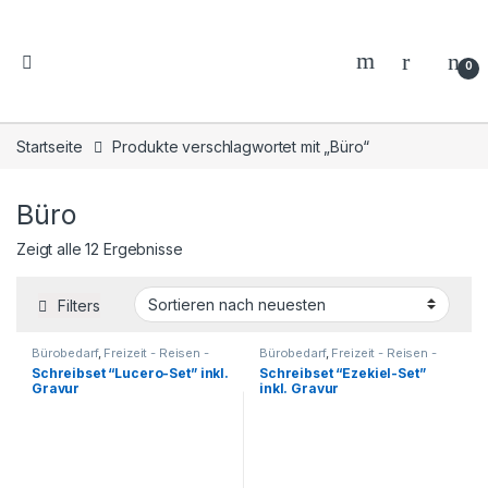
0
Startseite
Produkte verschlagwortet mit „Büro“
Büro
Zeigt alle 12 Ergebnisse
Filters
Bürobedarf
,
Freizeit - Reisen -
Bürobedarf
,
Freizeit - Reisen -
Camping - Outdoor
,
Camping - Outdoor
,
Schreibset “Lucero-Set” inkl.
Schreibset “Ezekiel-Set”
Geschenkideen
,
Haushalt und
Geschenkideen
,
Haushalt und
Gravur
inkl. Gravur
Deko
,
Küche - Haushalt - Deko
,
Deko
,
Küche - Haushalt - Deko
,
Kugelschreiber - Tintenroller -
Kugelschreiber - Tintenroller -
Schreibsets
,
Reisezubehör
,
Schreibsets
,
Reisezubehör
,
Schreibgeräte
,
Schreibtisch-
Schreibgeräte
,
Schreibtisch-
Zubehör
,
Schreibwaren -
Zubehör
,
Schreibwaren -
Schreibgeräte
Schreibgeräte