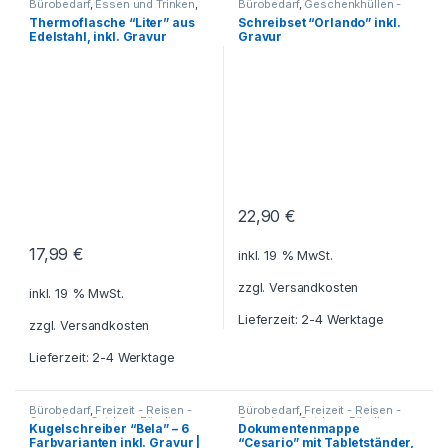
Bürobedarf
,
Essen und Trinken
,
Bürobedarf
,
Geschenkhüllen -
Flaschen
,
Freizeit - Reisen -
Etuis für Schreibgeräte
,
Thermoflasche “Liter” aus
Schreibset “Orlando” inkl.
Camping - Outdoor
,
Für die
Geschenkideen
,
Haushalt und
Edelstahl, inkl. Gravur
Gravur
Kleinen
,
Geschenkideen
,
Deko
,
Küche - Haushalt - Deko
,
Getränkebehälter
,
Grillzubehör
,
Kugelschreiber - Tintenroller -
Haushalt und Deko
,
Küche -
Schreibsets
,
Schreibgeräte
,
Haushalt - Deko
,
Reisezubehör
,
Schreibtisch-Zubehör
,
Schreibtisch-Zubehör
,
Schreibwaren - Schreibgeräte
Thermobecher -
Thermoflaschen -
Thermoskannen
22,90
€
17,99
€
inkl. 19 % MwSt.
zzgl.
Versandkosten
inkl. 19 % MwSt.
Lieferzeit: 2-4 Werktage
zzgl.
Versandkosten
Lieferzeit: 2-4 Werktage
Bürobedarf
,
Freizeit - Reisen -
Bürobedarf
,
Freizeit - Reisen -
Camping - Outdoor
,
Für die
Camping - Outdoor
,
Für die
Kugelschreiber “Bela” – 6
Dokumentenmappe
Kleinen
,
Geschenkhüllen - Etuis
Kleinen
,
Geschenkideen
,
Farbvarianten inkl. Gravur |
“Cesario” mit Tabletständer,
für Schreibgeräte
,
Haushalt und Deko
,
Küche -