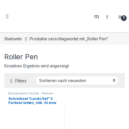
0
Startseite
Produkte verschlagwortet mit „Roller Pen“
Roller Pen
Einzelnes Ergebnis wird angezeigt
Filters
Bürobedarf
,
Freizeit - Reisen -
Camping - Outdoor
,
Für die
Schreibset “Lando Set” 3
Kleinen
,
Geschenkhüllen - Etuis
Farbvarianten, inkl. Gravur
für Schreibgeräte
,
Geschenkideen
,
Haushalt und
Deko
,
Küche - Haushalt - Deko
,
Kugelschreiber - Tintenroller -
Schreibsets
,
Reisezubehör
,
Schreibgeräte
,
Schreibtisch-
Zubehör
,
Schreibwaren -
Schreibgeräte