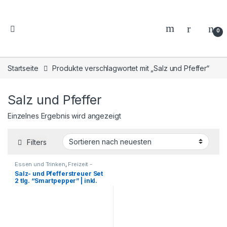
0
Startseite
Produkte verschlagwortet mit „Salz und Pfeffer“
Salz und Pfeffer
Einzelnes Ergebnis wird angezeigt
Filters
Essen und Trinken
,
Freizeit -
Reisen - Camping - Outdoor
,
Salz- und Pfefferstreuer Set
Geschenkideen
,
Grillzubehör
,
2 tlg. “Smartpepper” | inkl.
Haushalt und Deko
,
Küche -
Haushalt - Deko
Gravur