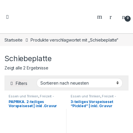
0
Startseite
Produkte verschlagwortet mit „Schiebeplatte“
Schiebeplatte
Zeigt alle 2 Ergebnisse
Filters
Essen und Trinken
,
Freizeit -
Essen und Trinken
,
Freizeit -
Reisen - Camping - Outdoor
,
Reisen - Camping - Outdoor
,
PAPRIKA. 2-teiliges
3-teiliges Vorspeiseset
Geschenkideen
,
Grillzubehör
,
Geschenkideen
,
Grillzubehör
,
Vorspeiseset | inkl .Gravur
“Pickled” | inkl. Gravur
Haushalt und Deko
,
Küche -
Haushalt und Deko
,
Küche -
Haushalt - Deko
,
Haushalt - Deko
,
umweltfreundliche Artikel
umweltfreundliche Artikel