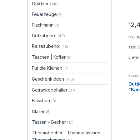
Outdoor
(148)
Feuerzeuge
(2)
12,
Flachmann
(4)
Grillzubehör
(47)
inkl. 
Reisezubehör
(113)
zzgl.
Taschen | Koffer
(9)
Liefer
Für die Kleinen
(71)
Essen
Geschenkideen
Freize
(146)
Outdo
Outd
Gesch
“Bara
Getränkebehälter
(31)
Geträ
Grillz
Deko
Flaschen
(8)
Deko
Therm
Therm
Gläser
(5)
Therm
Tassen – Becher
(17)
Thermobecher – Thermoflaschen –
Thermoskannen