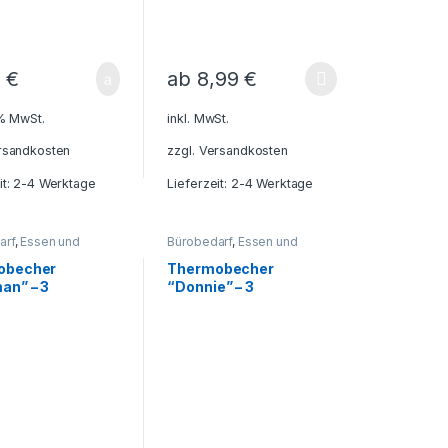
skannen
9
€
ab
8,99
€
 % MwSt.
inkl. MwSt.
rsandkosten
zzgl.
Versandkosten
it: 2-4 Werktage
Lieferzeit: 2-4 Werktage
arf
,
Essen und
Bürobedarf
,
Essen und
Freizeit - Reisen -
Trinken
,
Freizeit - Reisen -
 - Outdoor
,
Für die
Camping - Outdoor
,
Für die
obecher
Thermobecher
Geschenkideen
,
Kleinen
,
Geschenkideen
,
an” – 3
“Donnie” – 3
behälter
,
Haushalt
Getränkebehälter
,
Haushalt
o
,
Küche - Haushalt -
und Deko
,
Küche - Haushalt -
ianten, inkl.
Farbvarianten, inkl.
eisezubehör
,
Deko
,
Reisezubehör
,
Gravur
tisch-Zubehör
,
Schreibtisch-Zubehör
,
- Becher
,
Tassen - Becher
,
echer -
Thermobecher -
laschen -
Thermoflaschen -
skannen
Thermoskannen