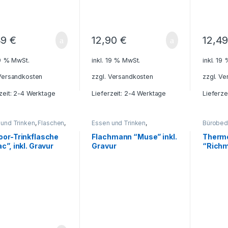
Thermo
49
€
12,90
€
12,4
19 % MwSt.
inkl. 19 % MwSt.
inkl. 19
Versandkosten
zzgl.
Versandkosten
zzgl.
Ve
zeit: 2-4 Werktage
Lieferzeit: 2-4 Werktage
Lieferze
 und Trinken
,
Flaschen
,
Essen und Trinken
,
Bürobed
it - Reisen - Camping -
Flachmann
,
Flaschen
,
Freizeit
Trinken
,
or
,
Für die Kleinen
,
- Reisen - Camping -
Camping
oor-Trinkflasche
Flachmann “Muse” inkl.
Therm
enkideen
,
Outdoor
,
Geschenkideen
,
Kleinen
,
c”, inkl. Gravur
Gravur
“Richm
nkebehälter
,
Getränkebehälter
,
Getränke
ubehör
,
Haushalt und
Grillzubehör
,
Haushalt und
und Dek
Farbvar
,
Küche - Haushalt -
Deko
,
Küche - Haushalt -
Deko
,
R
Gravur
,
Reisezubehör
,
Deko
,
Reisezubehör
Schreib
obecher -
Tassen 
oflaschen -
Thermob
oskannen
Thermof
Thermo