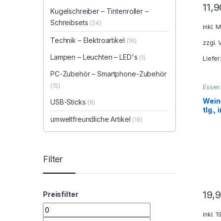
11,
Kugelschreiber – Tintenroller –
Schreibsets
(24)
inkl. 
Technik – Elektroartikel
(16)
zzgl.
Lampen – Leuchten – LED's
(1)
Liefer
PC-Zubehör – Smartphone-Zubehör
(15)
Essen
Reise
Gesche
Wein
USB-Sticks
(8)
Schre
tlg., 
Gesch
Geträ
umweltfreundliche Artikel
(19)
und D
Deko
Weinz
Filter
19,
Preisfilter
inkl. 