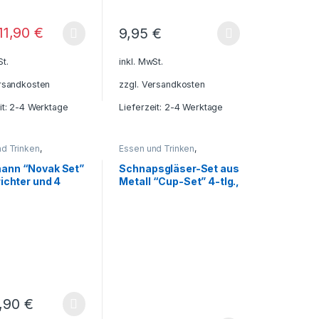
11,90
€
9,95
€
St.
inkl. MwSt.
rsandkosten
zzgl.
Versandkosten
it: 2-4 Werktage
Lieferzeit: 2-4 Werktage
d Trinken
,
Essen und Trinken
,
nn
,
Flaschen
,
Freizeit
Flachmann
,
Freizeit - Reisen
 - Camping -
- Camping - Outdoor
,
ann “Novak Set”
Schnapsgläser-Set aus
,
Geschenkideen
,
Geschenkideen
,
richter und 4
Metall “Cup-Set” 4-tlg.,
behälter
,
Getränkebehälter
,
Gläser
,
ehör
,
Haushalt und
Grillzubehör
,
Haushalt und
n in
inkl. Gravur
che - Haushalt -
Deko
,
Küche - Haushalt -
nkbox, inkl.
eisezubehör
Deko
,
Tassen - Becher
6,90
€