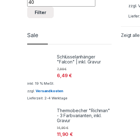
zzgl.
Filter
Liefer
Sale
Zeigt all
Schlüsselanhänger
"Falcon" | inkl. Gravur
7,99
€
6,49
€
inkl. 19 % MwSt.
zzgl.
Versandkosten
Lieferzeit: 2-4 Werktage
Thermobecher "Richman"
- 3 Farbvarianten, inkl.
Gravur
14,90
€
11,90
€