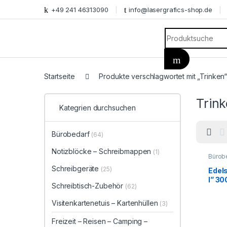
+49 241 46313090
info@lasergrafics-shop.de
Search for:
Startseite
Produkte verschlagwortet mit „Trinken
Trin
Kategrien durchsuchen
Bürobedarf
(64)
Notizblöcke – Schreibmappen
(1)
Bürob
Trinke
Schreibgeräte
Campi
(25)
Edel
Gesch
I” 30
Geträ
Schreibtisch-Zubehör
(62)
Grillz
Deko
Deko
Visitenkartenetuis – Kartenhüllen
(3)
Schre
Tasse
Freizeit – Reisen – Camping –