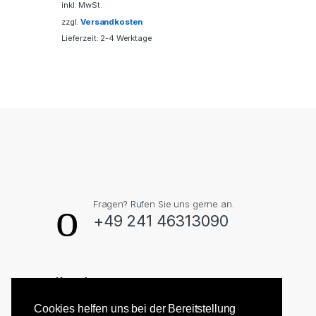
inkl. MwSt.
zzgl.
Versandkosten
Lieferzeit: 2-4 Werktage
Fragen? Rufen Sie uns gerne an.
+49 241 46313090
Kontakt
Lasergrafics Aachen, Inh. M. de Vreé
Cookies helfen uns bei der Bereitstellung
Alt-Haarener-Str. 104, 52080 Aachen