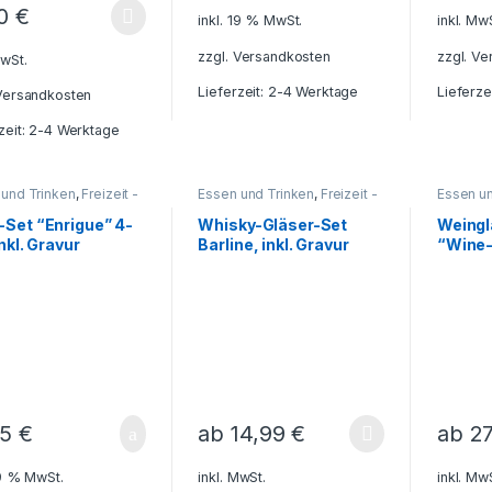
90
€
inkl. 19 % MwSt.
inkl. Mw
zzgl.
Versandkosten
zzgl.
Ve
MwSt.
Lieferzeit: 2-4 Werktage
Lieferze
Versandkosten
zeit: 2-4 Werktage
 und Trinken
,
Freizeit -
Essen und Trinken
,
Freizeit -
Essen un
n - Camping - Outdoor
,
Reisen - Camping - Outdoor
,
Freizeit
nkhüllen - Etuis für
Geschenkideen
,
Outdoor
-Set “Enrigue” 4-
Whisky-Gläser-Set
Weingl
ibgeräte
,
Getränkebehälter
,
Gläser
,
Getränke
inkl. Gravur
Barline, inkl. Gravur
“Wine-S
enkideen
,
Grillzubehör
,
Haushalt und
Grillzub
nkebehälter
,
Haushalt
Deko
,
Küche - Haushalt -
Deko
,
Kü
eko
,
Küche - Haushalt -
Deko
Deko
,
L
,
Weinsets und
Weinset
ubehör
95
€
ab
14,99
€
ab
2
19 % MwSt.
inkl. MwSt.
inkl. Mw