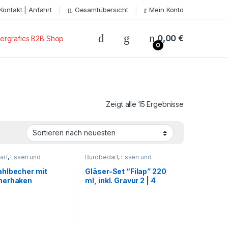
Kontakt | Anfahrt
Gesamtübersicht
Mein Konto
0,00
€
ergrafics B2B Shop
0
Zeigt alle 15 Ergebnisse
arf
,
Essen und
Bürobedarf
,
Essen und
Freizeit - Reisen -
Trinken
,
Freizeit - Reisen -
 - Outdoor
,
Für die
Camping - Outdoor
,
Für die
ahlbecher mit
Gläser-Set “Filap” 220
Geschenkideen
,
Kleinen
,
Geschenkideen
,
nerhaken
ml, inkl. Gravur 2 | 4
behälter
,
Getränkebehälter
,
Gläser
,
ehör
,
Haushalt und
Grillzubehör
,
Haushalt und
” | inkl. Gravur
oder 6 Gläser
che - Haushalt -
Deko
,
Küche - Haushalt -
eisezubehör
,
Deko
,
Schreibtisch-Zubehör
tisch-Zubehör
,
- Becher
,
echer -
laschen -