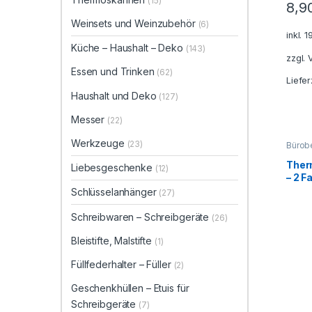
(15)
8,9
Weinsets und Weinzubehör
(6)
inkl. 
Küche – Haushalt – Deko
(143)
zzgl.
Essen und Trinken
(62)
Liefer
Haushalt und Deko
(127)
Messer
(22)
Werkzeuge
(23)
Bürob
Trinke
Campi
Ther
Liebesgeschenke
(12)
Kleine
– 2 F
Geträ
und D
Grav
Schlüsselanhänger
(27)
Deko
Schre
Tasse
Schreibwaren – Schreibgeräte
(26)
Therm
Therm
Therm
Bleistifte, Malstifte
(1)
Füllfederhalter – Füller
(2)
Geschenkhüllen – Etuis für
Schreibgeräte
(7)