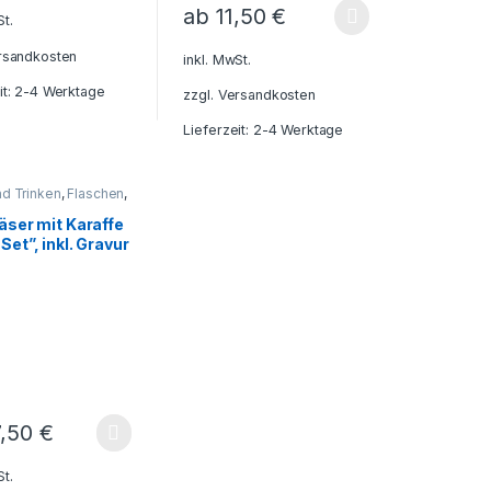
ab
11,50
€
St.
rsandkosten
inkl. MwSt.
it: 2-4 Werktage
zzgl.
Versandkosten
Lieferzeit: 2-4 Werktage
d Trinken
,
Flaschen
,
 - Reisen - Camping -
,
Geschenkideen
,
äser mit Karaffe
behälter
,
Gläser
,
et”, inkl. Gravur
ehör
,
Haushalt und
che - Haushalt -
iebesgeschenke
,
s und Weinzubehör
7,50
€
St.