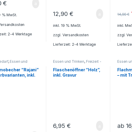
0
€
12,90
€
14,90
€
19 % MwSt.
Versandkosten
inkl. 19 % MwSt.
inkl. Mw
zeit: 2-4 Werktage
zzgl.
Versandkosten
zzgl.
Ve
Lieferzeit: 2-4 Werktage
Lieferze
edarf
,
Essen und
Essen und Trinken
,
Freizeit -
Essen un
n
,
Freizeit - Reisen -
Reisen - Camping - Outdoor
,
Flachma
ng - Outdoor
,
Für die
Geschenkideen
,
Grillzubehör
,
- Reisen
mobecher “Rajani”
Flaschenöffner “Holz”,
Flachm
n
,
Geschenkideen
,
Haushalt und Deko
,
Küche -
Outdoor
arbvarianten, inkl.
inkl. Gravur
– mit T
nkebehälter
,
Haushalt
Haushalt - Deko
,
Werkzeuge
Getränke
eko
,
Küche - Haushalt -
Grillzub
ur
Becher
,
Reisezubehör
,
Deko
,
Kü
Gesche
ibtisch-Zubehör
,
Deko
,
R
n - Becher
,
Gravur
obecher -
oflaschen -
oskannen
6,95
€
ab
1