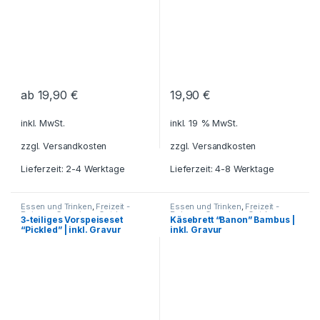
ab
19,90
€
19,90
€
inkl. MwSt.
inkl. 19 % MwSt.
zzgl.
Versandkosten
zzgl.
Versandkosten
Lieferzeit: 2-4 Werktage
Lieferzeit: 4-8 Werktage
Essen und Trinken
,
Freizeit -
Essen und Trinken
,
Freizeit -
Reisen - Camping - Outdoor
,
Reisen - Camping - Outdoor
,
3-teiliges Vorspeiseset
Käsebrett “Banon” Bambus |
Geschenkideen
,
Grillzubehör
,
Geschenkideen
,
Grillzubehör
,
“Pickled” | inkl. Gravur
inkl. Gravur
Haushalt und Deko
,
Küche -
Haushalt und Deko
,
Küche -
Haushalt - Deko
,
Haushalt - Deko
,
umweltfreundliche Artikel
umweltfreundliche Artikel