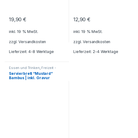
19,90
€
12,90
€
inkl. 19 % MwSt.
inkl. 19 % MwSt.
zzgl.
Versandkosten
zzgl.
Versandkosten
Lieferzeit: 4-8 Werktage
Lieferzeit: 2-4 Werktage
Essen und Trinken
,
Freizeit -
Reisen - Camping - Outdoor
,
Servierbrett “Mustard”
Geschenkideen
,
Grillzubehör
,
Bambus | inkl. Gravur
Haushalt und Deko
,
Küche -
Haushalt - Deko
,
umweltfreundliche Artikel