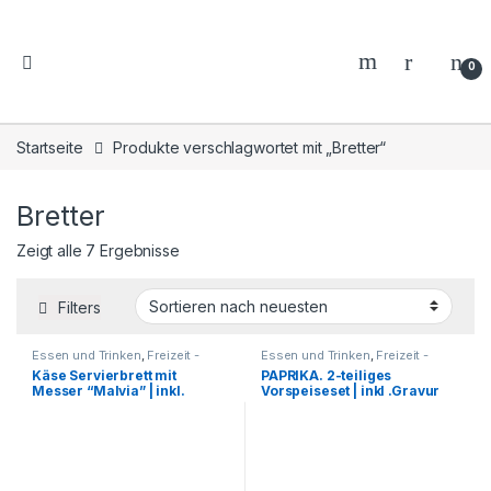
0
Startseite
Produkte verschlagwortet mit „Bretter“
Bretter
Zeigt alle 7 Ergebnisse
Filters
Essen und Trinken
,
Freizeit -
Essen und Trinken
,
Freizeit -
Reisen - Camping - Outdoor
,
Reisen - Camping - Outdoor
,
Käse Servierbrett mit
PAPRIKA. 2-teiliges
Geschenkideen
,
Grillzubehör
,
Geschenkideen
,
Grillzubehör
,
Messer “Malvia” | inkl.
Vorspeiseset | inkl .Gravur
Haushalt und Deko
,
Küche -
Haushalt und Deko
,
Küche -
Haushalt - Deko
,
Messer
,
Haushalt - Deko
,
Gravur
umweltfreundliche Artikel
umweltfreundliche Artikel