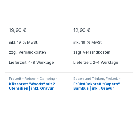
19,90
€
12,90
€
inkl. 19 % MwSt.
inkl. 19 % MwSt.
zzgl.
Versandkosten
zzgl.
Versandkosten
Lieferzeit: 4-8 Werktage
Lieferzeit: 2-4 Werktage
Freizeit - Reisen - Camping -
Essen und Trinken
,
Freizeit -
Outdoor
,
Grillzubehör
,
Küche -
Reisen - Camping - Outdoor
,
Für
Käsebrett “Woods” mit 2
Frühstückbrett “Capers”
Haushalt - Deko
,
die Kleinen
,
Geschenkideen
,
Utensilien | inkl. Gravur
Bambus | inkl. Gravur
umweltfreundliche Artikel
Grillzubehör
,
Haushalt und Deko
,
Küche - Haushalt - Deko
,
umweltfreundliche Artikel