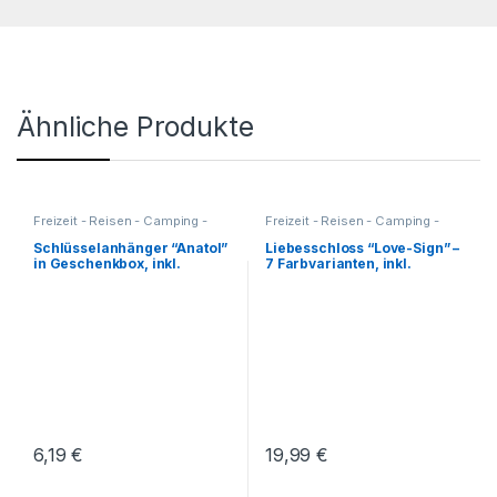
Ähnliche Produkte
Freizeit - Reisen - Camping -
Freizeit - Reisen - Camping -
Outdoor
,
Für die Kleinen
,
Outdoor
,
Geschenkideen
,
Geschenkideen
,
Haushalt und
Haushalt und Deko
,
Küche -
Schlüsselanhänger “Anatol”
Liebesschloss “Love-Sign” –
Deko
,
Küche - Haushalt - Deko
,
Haushalt - Deko
,
in Geschenkbox, inkl.
7 Farbvarianten, inkl.
Reisezubehör
,
Liebesgeschenke
,
Gravur
individueller Gravur
Schlüsselanhänger
Reisezubehör
,
Werkzeuge
6,19
€
19,99
€