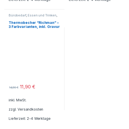
Bürobedarf
,
Essen und Trinken
,
Freizeit - Reisen - Camping -
Outdoor
,
Für die Kleinen
,
Thermobecher “Richman” –
Geschenkideen
,
3 Farbvarianten, inkl. Gravur
Getränkebehälter
,
Haushalt und
Deko
,
Küche - Haushalt - Deko
,
Reisezubehör
,
Schreibtisch-
Zubehör
,
Tassen - Becher
,
Thermobecher -
Thermoflaschen -
Thermoskannen
11,90
€
14,90
€
inkl. MwSt.
zzgl.
Versandkosten
Lieferzeit: 2-4 Werktage