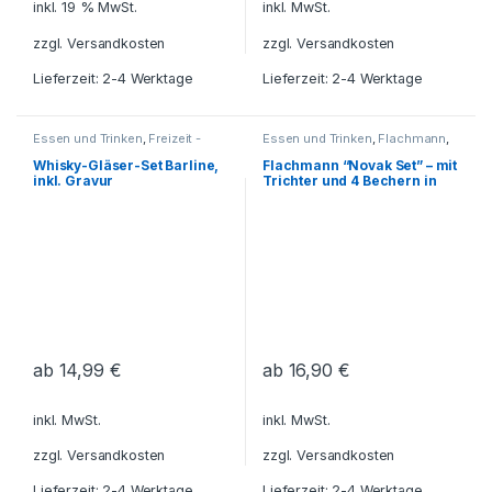
inkl. 19 % MwSt.
inkl. MwSt.
zzgl.
Versandkosten
zzgl.
Versandkosten
Lieferzeit: 2-4 Werktage
Lieferzeit: 2-4 Werktage
Essen und Trinken
,
Freizeit -
Essen und Trinken
,
Flachmann
,
Reisen - Camping - Outdoor
,
Flaschen
,
Freizeit - Reisen -
Geschenkideen
,
Camping - Outdoor
,
Whisky-Gläser-Set Barline,
Flachmann “Novak Set” – mit
Getränkebehälter
,
Gläser
,
Geschenkideen
,
inkl. Gravur
Trichter und 4 Bechern in
Grillzubehör
,
Haushalt und Deko
,
Getränkebehälter
,
Grillzubehör
,
Geschenkbox, inkl. Gravur
Küche - Haushalt - Deko
Haushalt und Deko
,
Küche -
Haushalt - Deko
,
Reisezubehör
ab
14,99
€
ab
16,90
€
inkl. MwSt.
inkl. MwSt.
zzgl.
Versandkosten
zzgl.
Versandkosten
Lieferzeit: 2-4 Werktage
Lieferzeit: 2-4 Werktage