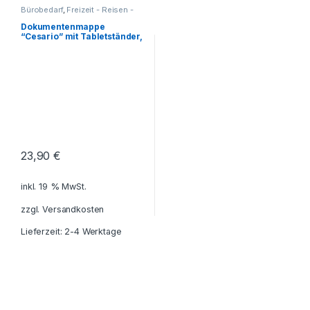
Bürobedarf
,
Freizeit - Reisen -
Camping - Outdoor
,
Für die
Kleinen
,
Geschenkideen
,
Dokumentenmappe
Haushalt und Deko
,
Küche -
“Cesario” mit Tabletständer,
Haushalt - Deko
,
Notizblöcke -
inkl. Gravur
Schreibmappen
,
PC-Zubehör -
Smartphone-Zubehör
,
Reisezubehör
,
Schreibtisch-
Zubehör
23,90
€
inkl. 19 % MwSt.
zzgl.
Versandkosten
Lieferzeit: 2-4 Werktage