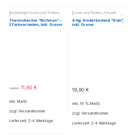
Bürobedarf
,
Essen und Trinken
,
Essen und Trinken
,
Freizeit -
Freizeit - Reisen - Camping -
Reisen - Camping - Outdoor
,
Für
Outdoor
,
Für die Kleinen
,
die Kleinen
,
Geschenkideen
,
Thermobecher “Richman” –
4-tlg. Kinderbesteck “Kids”,
Geschenkideen
,
Grillzubehör
,
Haushalt und Deko
,
3 Farbvarianten, inkl. Gravur
inkl. Gravur
Getränkebehälter
,
Haushalt und
Küche - Haushalt - Deko
Deko
,
Küche - Haushalt - Deko
,
Reisezubehör
,
Schreibtisch-
Zubehör
,
Tassen - Becher
,
Thermobecher -
Thermoflaschen -
Thermoskannen
11,90
€
14,90
€
19,90
€
inkl. MwSt.
inkl. 19 % MwSt.
zzgl.
Versandkosten
zzgl.
Versandkosten
Lieferzeit: 2-4 Werktage
Lieferzeit: 2-4 Werktage