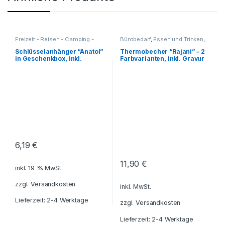
Freizeit - Reisen - Camping -
Bürobedarf
,
Essen und Trinken
,
Outdoor
,
Für die Kleinen
,
Freizeit - Reisen - Camping -
Geschenkideen
,
Haushalt und
Outdoor
,
Für die Kleinen
,
Schlüsselanhänger “Anatol”
Thermobecher “Rajani” – 2
Deko
,
Küche - Haushalt - Deko
,
Geschenkideen
,
in Geschenkbox, inkl.
Farbvarianten, inkl. Gravur
Reisezubehör
,
Getränkebehälter
,
Haushalt und
Gravur
Schlüsselanhänger
Deko
,
Küche - Haushalt - Deko
,
Reisezubehör
,
Schreibtisch-
Zubehör
,
Tassen - Becher
,
Thermobecher -
Thermoflaschen -
Thermoskannen
6,19
€
11,90
€
inkl. 19 % MwSt.
zzgl.
Versandkosten
inkl. MwSt.
Lieferzeit: 2-4 Werktage
zzgl.
Versandkosten
Lieferzeit: 2-4 Werktage