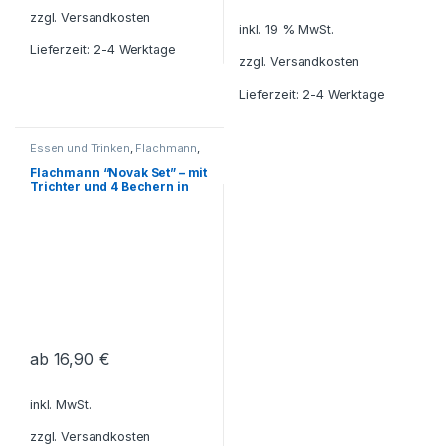
zzgl.
Versandkosten
inkl. 19 % MwSt.
Lieferzeit: 2-4 Werktage
zzgl.
Versandkosten
Lieferzeit: 2-4 Werktage
Essen und Trinken
,
Flachmann
,
Flaschen
,
Freizeit - Reisen -
Camping - Outdoor
,
Flachmann “Novak Set” – mit
Geschenkideen
,
Trichter und 4 Bechern in
Getränkebehälter
,
Grillzubehör
,
Geschenkbox, inkl. Gravur
Haushalt und Deko
,
Küche -
Haushalt - Deko
,
Reisezubehör
ab
16,90
€
inkl. MwSt.
zzgl.
Versandkosten