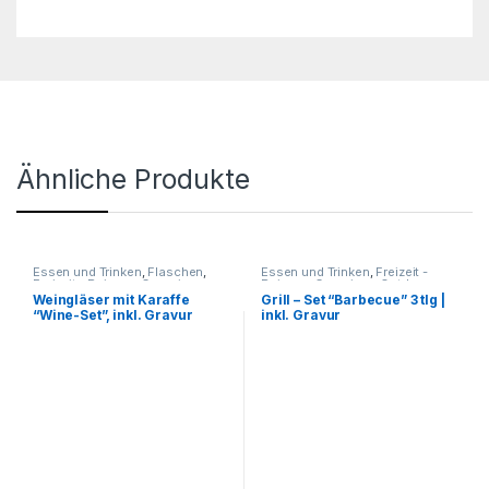
Ähnliche Produkte
Essen und Trinken
,
Flaschen
,
Essen und Trinken
,
Freizeit -
Freizeit - Reisen - Camping -
Reisen - Camping - Outdoor
,
Outdoor
,
Geschenkideen
,
Geschenkideen
,
Grillzubehör
,
Weingläser mit Karaffe
Grill – Set “Barbecue” 3 tlg |
Getränkebehälter
,
Gläser
,
Haushalt und Deko
,
Küche -
“Wine-Set”, inkl. Gravur
inkl. Gravur
Grillzubehör
,
Haushalt und Deko
,
Haushalt - Deko
,
Messer
,
Küche - Haushalt - Deko
,
Reisezubehör
,
Werkzeuge
Liebesgeschenke
,
Weinsets und
Weinzubehör