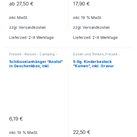
ab
27,50
€
17,90
€
inkl. MwSt.
inkl. 19 % MwSt.
zzgl.
Versandkosten
zzgl.
Versandkosten
Lieferzeit: 2-4 Werktage
Lieferzeit: 2-4 Werktage
Freizeit - Reisen - Camping -
Essen und Trinken
,
Freizeit -
Outdoor
,
Für die Kleinen
,
Reisen - Camping - Outdoor
,
Für
Geschenkideen
,
Haushalt und
die Kleinen
,
Geschenkideen
,
Schlüsselanhänger “Anatol”
5-tlg. Kinderbesteck
Deko
,
Küche - Haushalt - Deko
,
Grillzubehör
,
Haushalt und Deko
,
in Geschenkbox, inkl.
“Kamen”, inkl. Gravur
Reisezubehör
,
Küche - Haushalt - Deko
Gravur
Schlüsselanhänger
6,19
€
22,50
€
inkl. 19 % MwSt.