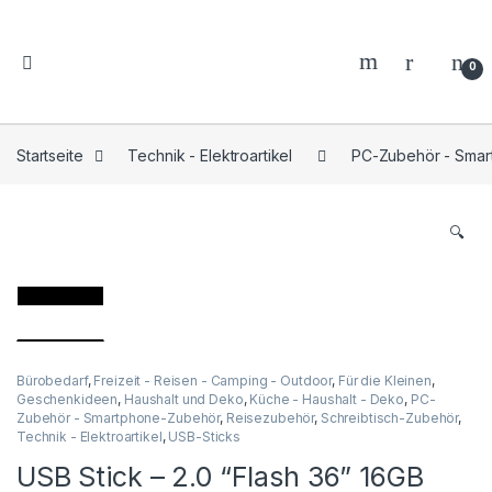
0
Startseite
Technik - Elektroartikel
PC-Zubehör - Sma
🔍
Bürobedarf
,
Freizeit - Reisen - Camping - Outdoor
,
Für die Kleinen
,
Geschenkideen
,
Haushalt und Deko
,
Küche - Haushalt - Deko
,
PC-
Zubehör - Smartphone-Zubehör
,
Reisezubehör
,
Schreibtisch-Zubehör
,
Technik - Elektroartikel
,
USB-Sticks
USB Stick – 2.0 “Flash 36” 16GB