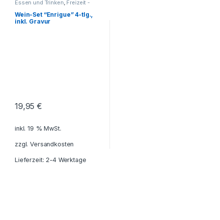
Essen und Trinken
,
Freizeit -
Reisen - Camping - Outdoor
,
Geschenkhüllen - Etuis für
Wein-Set “Enrigue” 4-tlg.,
Schreibgeräte
,
Geschenkideen
,
inkl. Gravur
Getränkebehälter
,
Haushalt und
Deko
,
Küche - Haushalt - Deko
,
Weinsets und Weinzubehör
19,95
€
inkl. 19 % MwSt.
zzgl.
Versandkosten
Lieferzeit: 2-4 Werktage