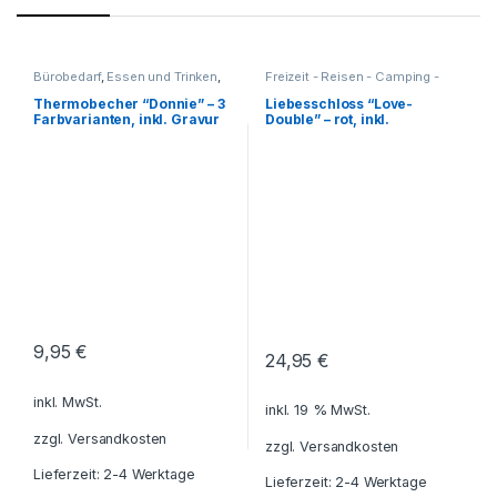
Bürobedarf
,
Essen und Trinken
,
Freizeit - Reisen - Camping -
Freizeit - Reisen - Camping -
Outdoor
,
Geschenkideen
,
Outdoor
,
Für die Kleinen
,
Haushalt und Deko
,
Küche -
Thermobecher “Donnie” – 3
Liebesschloss “Love-
Geschenkideen
,
Haushalt - Deko
,
Farbvarianten, inkl. Gravur
Double” – rot, inkl.
Getränkebehälter
,
Haushalt und
Liebesgeschenke
,
beidseitiger Gravur
Deko
,
Küche - Haushalt - Deko
,
Reisezubehör
,
Werkzeuge
Reisezubehör
,
Schreibtisch-
Zubehör
,
Tassen - Becher
,
Thermobecher -
Thermoflaschen -
Thermoskannen
9,95
€
24,95
€
inkl. MwSt.
inkl. 19 % MwSt.
zzgl.
Versandkosten
zzgl.
Versandkosten
Lieferzeit: 2-4 Werktage
Lieferzeit: 2-4 Werktage