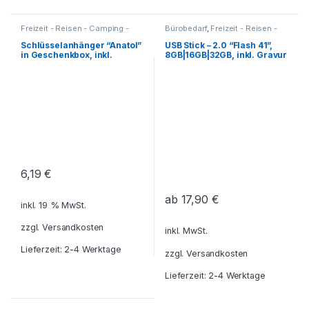
Freizeit - Reisen - Camping -
Bürobedarf
,
Freizeit - Reisen -
Outdoor
,
Für die Kleinen
,
Camping - Outdoor
,
Für die
Geschenkideen
,
Haushalt und
Kleinen
,
Geschenkideen
,
Schlüsselanhänger “Anatol”
USB Stick – 2.0 “Flash 41”,
Deko
,
Küche - Haushalt - Deko
,
Haushalt und Deko
,
Küche -
in Geschenkbox, inkl.
8GB|16GB|32GB, inkl. Gravur
Reisezubehör
,
Haushalt - Deko
,
PC-Zubehör -
Gravur
Schlüsselanhänger
Smartphone-Zubehör
,
Reisezubehör
,
Schreibtisch-
Zubehör
,
Technik - Elektroartikel
,
USB-Sticks
6,19
€
ab
17,90
€
inkl. 19 % MwSt.
zzgl.
Versandkosten
inkl. MwSt.
Lieferzeit: 2-4 Werktage
zzgl.
Versandkosten
Lieferzeit: 2-4 Werktage